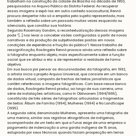
trabalham na construção da cidade de Brasília na década de 1950,
pesquisadas no Arquivo Público do Distrito Federal. Ao recuperar
essas imagens e expô-las em outro contexto sociocultural, Rennó
procura despertar não só a empatia pelo sujeito representado, mas
também a reflexão sobre um passado muitas vezes esquecido ou
silenciado, que constitui sua história.
Segundo Rosemary Gondim, a recontextualização dessas imagens
pode “[…] nos levar a conceber visões configuradas a partir de novas
narrativas e da produção de subjetividades postas em novas
condições de experiência e fruição do público”1. Nesse trabalho de
ressignificação, Rosângela Rennó provoca ainda uma reflexão sobre
a fotografia enquanto objeto, mais especificamente sobre a função
social que se atribui a ela: a de representar a realidade de forma
objetiva.
Em sua busca por pensar as discursividades da fotografia, em 1992,
a artista inicia o projeto Arquivo Universal, que consiste em um banco
de dados virtual, composto de trechos de textos jornalísticos que
contêm referências a imagens fotográficas. Com base nesse banco
de dados, Rosângela Rennó produz, ao longo de sua carreira, uma
série de instalações artísticas, como In Oblivionem (1994/1995),
constituída de três séries de fotografias articuladas a fragmentos
de textos: Álbum de Família (1994), Mulheres (1994) e No LandScape
(1995).
A segunda série, denominada Mulheres, apresenta uma fotografia de
uma menina, similar aos registros etnográficos de indígenas,
acompanhada de um texto em que a Funai exige de uma empresa o
pagamento de indenização a uma garota indígena de 15 anos,
estuprada por seus técnicos quando faziam prospecção em terras