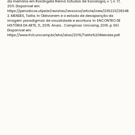
da memória em Rosângela Rennó. Estudos de Sociologia, v. 1, n. 17,
2011. Disponível em:
https://periodicos.ufpe.br/revistas/revsocio/article/view/235223/28248.
2. MENDES, Talita. In Oblivionem e o estado de desaparição da
imagem: paradigmas de visualidade e escritura. In: ENCONTRO DE
HISTÓRIA DA ARTE, 11., 2015. Anais… Campinas: Unicamp, 2015. p. 551.
Disponível em:
https://www.ifch.unicamp.br/eha/atas/2015/Talita%20Mendes.pdf.