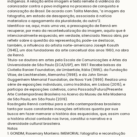
indígenas. A relação entre imagem e texto remete à violência do
colonizador contra o povo indígena no processo de conquista e
colonização do Brasil. De acordo com Talita Mendes, “a imagem da
fotografia, em estado de desaparição, associada à notícia
materializa o apagamento da pluralidade, do outro”2.
Identifica-se, aqui, mais uma vez, a preocupação de Rennó em
recuperar, por meio da recontextualização da imagem, aquilo que é
intencionalmente esquecido, em verdade, silenciado. Nessa obra, por
refletir sobre a questão da representação, pode-se destacar,
também, a influência do artista norte-americano Joseph Kosuth
(1945), um dos fundadores da arte conceitual dos anos 1960, na obra
de Rennó.
Titula-se doutora em artes pela Escola de Comunicações e Artes da
Universidade de São Paulo (ECA/USP), em 1997. Recebe bolsas da
Civitella Ranieri Foundation, de Umbertide, Itália (1995); da Fundação
Vitae, de Liechtenstein, Alemanha (1998); e da John Simon
Guggenheim Memorial Foundation, de Nova York (1999). Realiza uma
série de exposições individuais, como Insólidos, em Lisboa (2015), e
participa de exposições coletivas, como Passado/Futuro/Presente:
Arte Contemporânea Brasileira no Acervo do Museu de Arte Moderna
de São Paulo, em São Paulo (2019).
Rosângela Rennó contribui para a arte contemporânea brasileira
tanto por suas constantes inovações artísticas quanto por sua
busca em fazer memorar a história dos esquecidos, que, assim como
a história oficial contada nos livros, constitui a narrativa e a
diversidade cultural brasileira.
Notas
1. GONDIM, Rosemary Monteiro. IMEMORIAL: fotografia e reconstrução