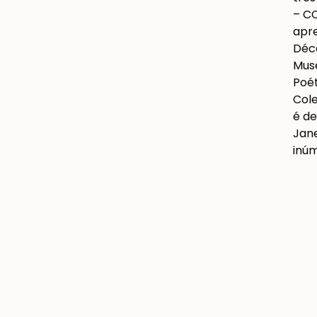
– CC
apre
Déca
Muse
Poét
Cole
é de
Jane
inúm