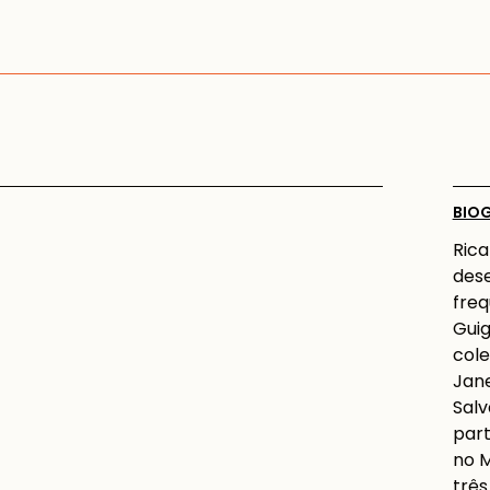
BIO
Rica
dese
freq
Guig
cole
Jane
Salv
part
no M
três