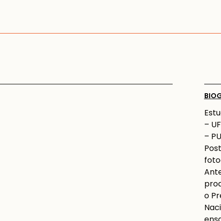
BIO
Estu
– UF
– PU
Pos
foto
Ante
prod
o Pr
Naci
ensa